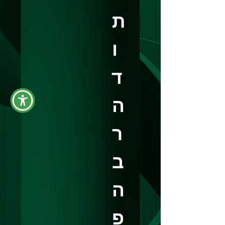
ת
ו
ד
ה
ר
ב
ה
פ