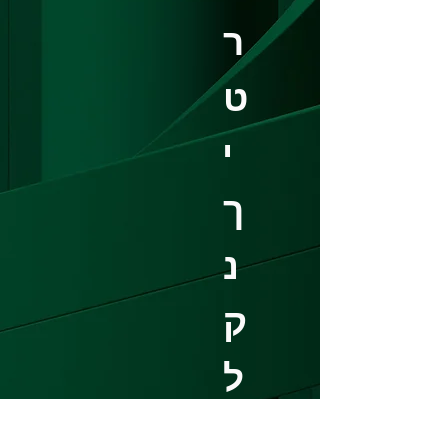
ר
ט
י
ך
נ
ק
ל
ט